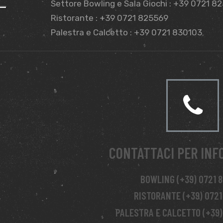
Settore Bowling e Sala Giochi : +39 0721 8
Ristorante : +39 0721 825569
Palestra e Calcetto : +39 0721 830103
CONTATTACI PER INF
BOWLING (+39) 0721 
RISTORANTE (+39) 0721
PALESTRA E CALCETTO (+39)