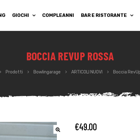
NG
GIOCHI
COMPLEANNI
BAR E RISTORANTE
BOCCIA REVUP ROSSA
Prodotti
Bowlingarage
ARTICOLI NUOVI
Boccia RevU
€
49.00