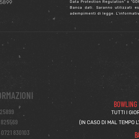
25899
Data Protection Regulation” o “GDPR
Banca dati. Saranno utilizzati es
adempimenti di legge. L’informativ
ORMAZIONI
BOWLING -
825899
TUTTI I GIO
 825569
(IN CASO DI MAL TEMPO L
 0721 830103
B