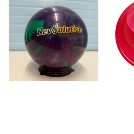
€
49.00
€
99.0