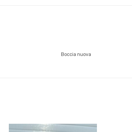
sti
Boccia nuova
i
i (TEST)