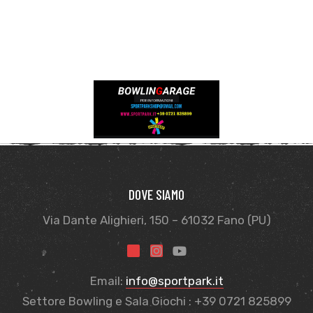
sti
DOVE SIAMO
Via Dante Alighieri, 150 – 61032 Fano (PU)
i
Email:
info@sportpark.it
Settore Bowling e Sala Giochi : +39 0721 825899
i (TEST)