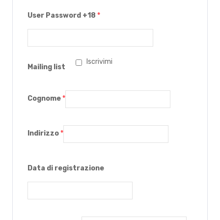
User Password +18
*
sti
Iscrivimi
Mailing list
Cognome
*
Indirizzo
*
Data di registrazione
i
i (TEST)