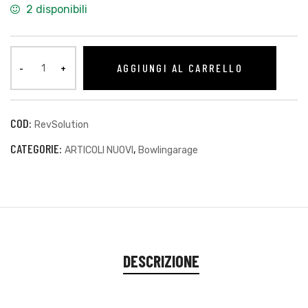
2 disponibili
AGGIUNGI AL CARRELLO
sti
COD:
RevSolution
CATEGORIE:
,
ARTICOLI NUOVI
Bowlingarage
DESCRIZIONE
i
i (TEST)