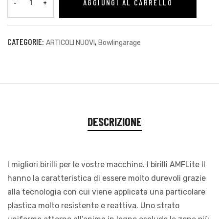
AGGIUNGI AL CARRELLO
CATEGORIE:
,
ARTICOLI NUOVI
Bowlingarage
sti
DESCRIZIONE
I migliori birilli per le vostre macchine. I birilli AMFLite II
hanno la caratteristica di essere molto durevoli grazie
alla tecnologia con cui viene applicata una particolare
i
plastica molto resistente e reattiva. Uno strato
i (TEST)