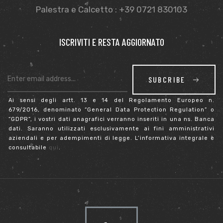
Palestra e Calcetto : +39 0721 830103
ISCRIVITI E RESTA AGGIORNATO
sti
SUBCRIBE
Ai sensi degli artt. 13 e 14 del Regolamento Europeo n.
679/2016, denominato “General Data Protection Regulation” o
“GDPR”, i vostri dati anagrafici verranno inseriti in una ns. Banca
dati. Saranno utilizzati esclusivamente ai fini amministrativi
aziendali e per adempimenti di legge. L’informativa integrale è
consultabile
qui
.
i
i (TEST)