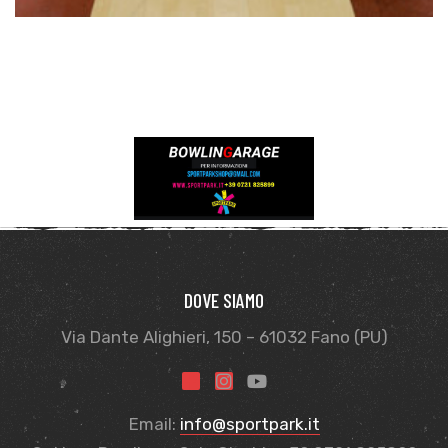
sti
DOVE SIAMO
Via Dante Alighieri, 150 – 61032 Fano (PU)
i
Email:
info@sportpark.it
i (TEST)