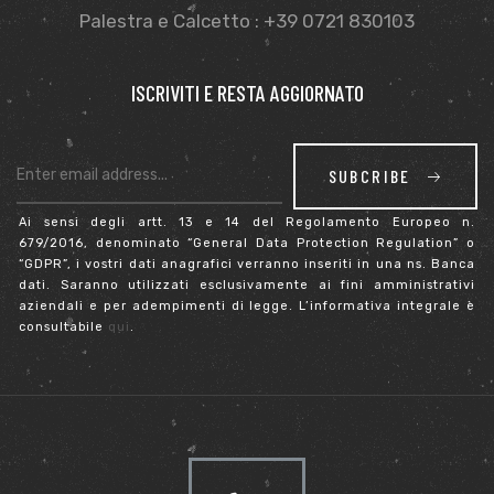
Palestra e Calcetto : +39 0721 830103
ISCRIVITI E RESTA AGGIORNATO
sti
SUBCRIBE
Ai sensi degli artt. 13 e 14 del Regolamento Europeo n.
679/2016, denominato “General Data Protection Regulation” o
“GDPR”, i vostri dati anagrafici verranno inseriti in una ns. Banca
dati. Saranno utilizzati esclusivamente ai fini amministrativi
aziendali e per adempimenti di legge. L’informativa integrale è
consultabile
qui
.
i
i (TEST)