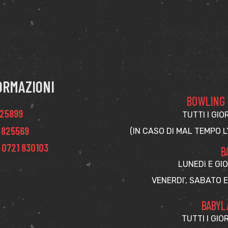
ORMAZIONI
BOWLING -
825899
TUTTI I GIO
 825569
(IN CASO DI MAL TEMPO L
 0721 830103
B
LUNEDì E GIO
VENERDI’, SABATO 
BABYL
TUTTI I GIORNI DALL