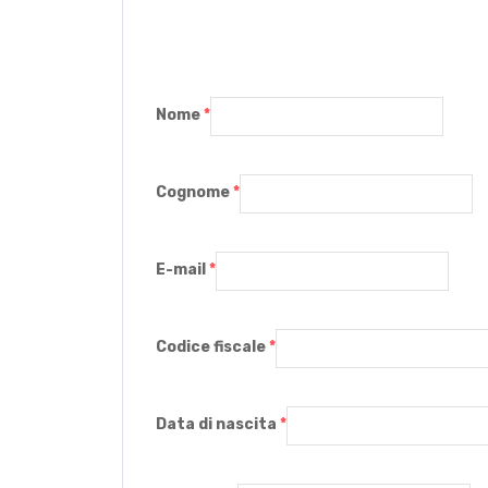
Nome
*
Cognome
*
E-mail
*
Codice fiscale
*
Data di nascita
*