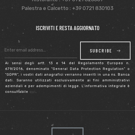
Palestra e Calcetto : +39 0721 830103
ISCRIVITI E RESTA AGGIORNATO
sti
SUBCRIBE
Ai sensi degli artt. 13 e 14 del Regolamento Europeo n.
679/2016, denominato “General Data Protection Regulation” o
“GDPR”, i vostri dati anagrafici verranno inseriti in una ns. Banca
dati. Saranno utilizzati esclusivamente ai fini amministrativi
aziendali e per adempimenti di legge. L’informativa integrale è
consultabile
qui
.
i
i (TEST)