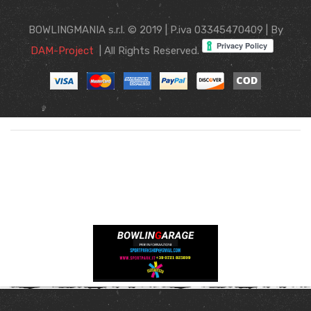
BOWLINGMANIA s.r.l. © 2019 | P.iva 03345470409 | By
DAM-Project
| All Rights Reserved.