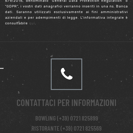
679/2016, denominato “General Data Protection Regulation” o
“GDPR”, i vostri dati anagrafici verranno inseriti in una ns. Banca
dati. Saranno utilizzati esclusivamente ai fini amministrativi
aziendali e per adempimenti di legge. L’informativa integrale è
consultabile
qui
.
CONTATTACI PER INFORMAZIONI
BOWLING (+39) 0721 825899
RISTORANTE (+39) 0721 825569