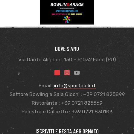
sti
DOVE SIAMO
Via Dante Alighieri, 150 – 61032 Fano (PU)
Email:
info@sportpark.it
Settore Bowling e Sala Giochi : +39 0721 825899
Ristorante : +39 0721 825569
Palestra e Calcetto : +39 0721 830103
i
ISCRIVITI E RESTA AGGIORNATO
i (TEST)