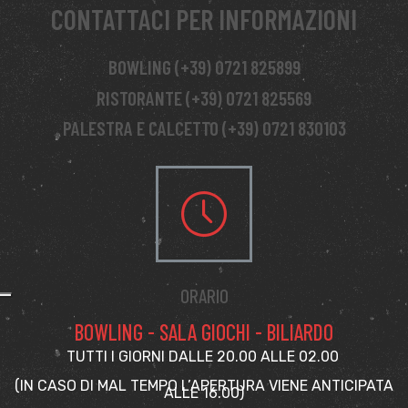
CONTATTACI PER INFORMAZIONI
BOWLING (+39) 0721 825899
RISTORANTE (+39) 0721 825569
PALESTRA E CALCETTO (+39) 0721 830103
ORARIO
BOWLING - SALA GIOCHI - BILIARDO
TUTTI I GIORNI DALLE 20.00 ALLE 02.00
(IN CASO DI MAL TEMPO L’APERTURA VIENE ANTICIPATA
ALLE 16.00)