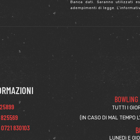
Banca dati. Saranno utilizzati es
adempimenti di legge. L’informativ
ORMAZIONI
BOWLING -
825899
TUTTI I GIO
 825569
(IN CASO DI MAL TEMPO L
 0721 830103
B
LUNEDì E GIO