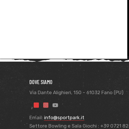
sti
DOVE SIAMO
Via Dante Alighieri, 150 – 61032 Fano (PU)
i
Email:
info@sportpark.it
Settore Bowling e Sala Giochi : +39 0721 8
i (TEST)